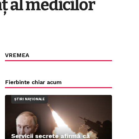
ț al medicilor
VREMEA
Fierbinte chiar acum
ȘTIRI NAȚIONALE
Servicii secrete afirmă că