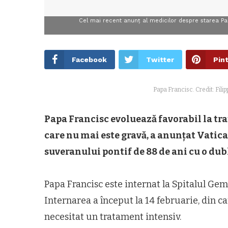
Cel mai recent anunț al medicilor despre starea Pap
Facebook
Twitter
Pin
Papa Francisc. Credit: Fi
Papa Francisc evoluează favorabil la tr
care nu mai este gravă, a anunțat Vatic
suveranului pontif de 88 de ani cu o du
Papa Francisc este internat la Spitalul Ge
Internarea a început la 14 februarie, din ca
necesitat un tratament intensiv.