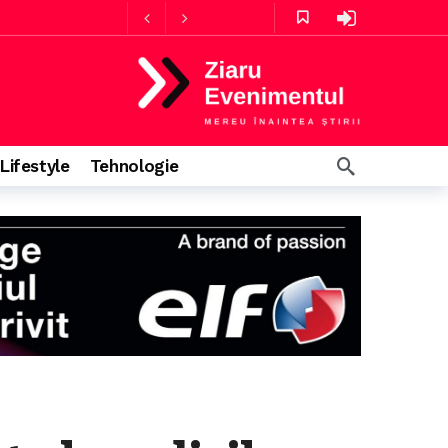
mă
Lifestyle
Tehnologie
e minute în urmă