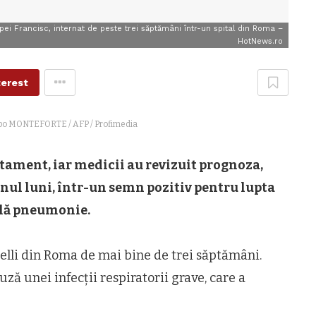
ei Francisc, internat de peste trei săptămâni într-un spital din Roma –
HotNews.ro
terest
lippo MONTEFORTE / AFP / Profimedia
atament, iar medicii au revizuit prognoza,
anul luni, într-un semn pozitiv pentru lupta
blă pneumonie.
melli din Roma de mai bine de trei săptămâni.
uză unei infecții respiratorii grave, care a