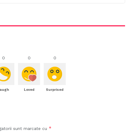
0
0
0
augh
Loved
Surprised
*
gatorii sunt marcate cu