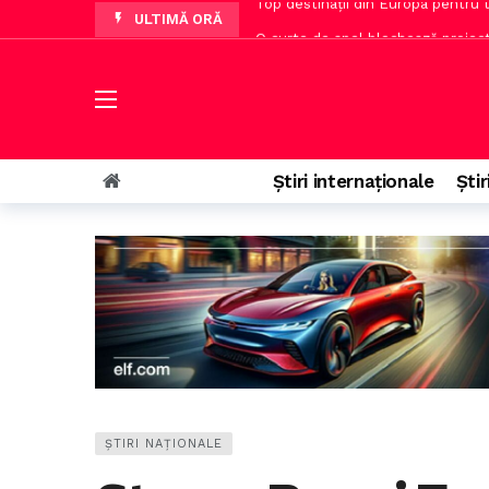
ULTIMĂ ORĂ
O curte de apel blochează proiect
Sistemul e-Terra va fi reactivat 
LIVE UTA Arad – Rapid, meci din et
Aproape 9.000 de români au răspu
Dan Dungaciu avertizează asupra cr
Știri internaționale
Știr
Miruță: soluție pentru menținerea 
ȘTIRI NAȚIONALE