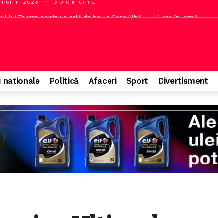
ul lui Trump pentru o sală de bal la Casa Albă
4 ore în urmă
săptămâna viitoare după atacul cibernetic asupra ANCPI
5 ore în ur
apa a 4-a a Superligii
5 ore în urmă
ns la întrebarea Gândul
5 ore în urmă
izei energetice în condiții de criză geopolitică
6 ore în urmă
i nationale
Politică
Afaceri
Sport
Divertisment
funcționalității reactorului de la Cernavodă pentru câteva zile
38 d