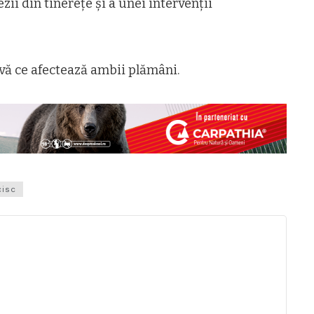
ii din tinerețe și a unei intervenții
vă ce afectează ambii plămâni.
cisc