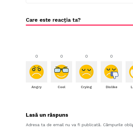
Care este reacția ta?
0
0
0
0
Angry
Cool
Crying
Dislike
L
Lasă un răspuns
Adresa ta de email nu va fi publicată.
Câmpurile obli