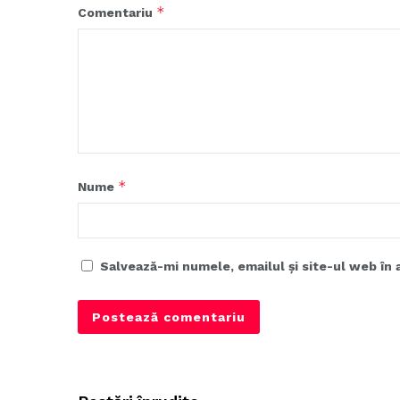
*
Comentariu
*
Nume
Salvează-mi numele, emailul și site-ul web în 