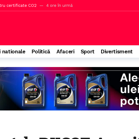
tru certificate CO2
4 ore în urmă
area avionului ucrainean în incidentul de pe aeroportul din Leipzig
 a 771 milioane de euro pentru protejarea lui Fritz
5 ore în urmă
ivire la riscul furtului de parole și date pe Wi-Fi
5 ore în urmă
în Spania, impact pentru turiști
6 ore în urmă
i nationale
Politică
Afaceri
Sport
Divertisment
 banii trimiși Ucrainei se întorc în UE
46 de minute în urmă