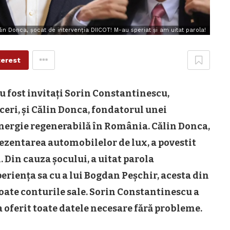
lin Donca, șocat de intervenția DIICOT! M-au speriat și am uitat parola!
terest
u fost invitați Sorin Constantinescu,
eri, și Călin Donca, fondatorul unei
energie regenerabilă în România. Călin Donca,
ezentarea automobilelor de lux, a povestit
. Din cauza șocului, a uitat parola
eriența sa cu a lui Bogdan Peșchir, acesta din
oate conturile sale. Sorin Constantinescu a
 a oferit toate datele necesare fără probleme.