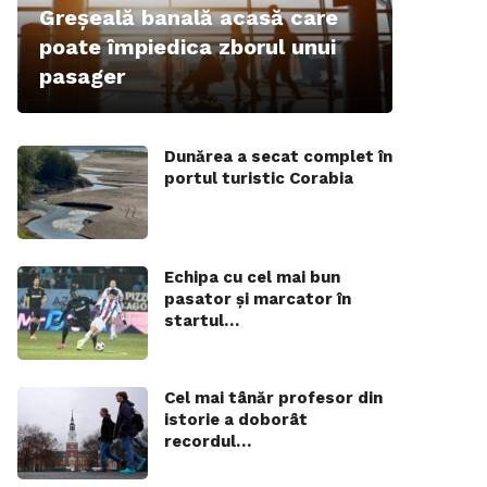
Greșeală banală acasă care
poate împiedica zborul unui
pasager
Dunărea a secat complet în
portul turistic Corabia
Echipa cu cel mai bun
pasator și marcator în
startul…
Cel mai tânăr profesor din
istorie a doborât
recordul…