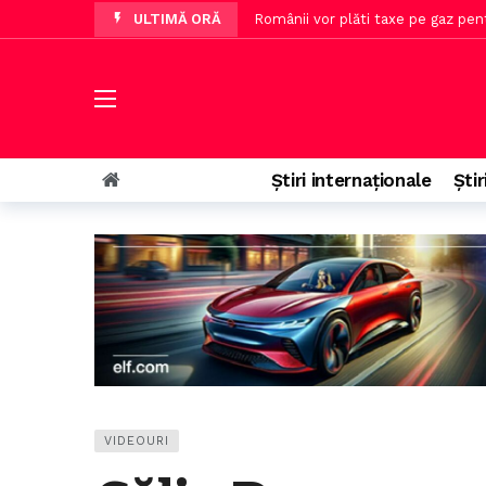
ULTIMĂ ORĂ
Românii vor plăti taxe pe gaz pen
Autoritățile germane neagă implic
PSD acuză USR și PNL de risipirea
Microsoft avertizează turiștii cu pr
Temperaturi record ale apei mării 
Știri internaționale
Știr
Ion Cristoiu afirmă că jumătate din
VIDEOURI