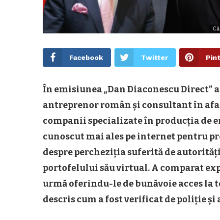
Că
Facebook
Twitter
Pin
În emisiunea
„Dan Diaconescu Direct”
a
antreprenor român și consultant în afac
companii specializate în producția de 
cunoscut mai ales pe internet pentru pr
despre percheziția suferită de autorități
portofelului său virtual. A comparat exp
urmă oferindu-le de bunăvoie acces la t
descris cum a fost verificat de poliție și