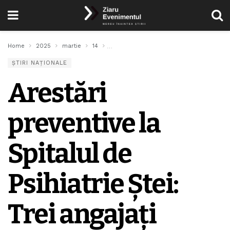
Home
2025
martie
14
Arestări preventive la Spitalul de Psihiatr
ȘTIRI NAȚIONALE
Arestări
preventive la
Spitalul de
Psihiatrie Ștei:
Trei angajați