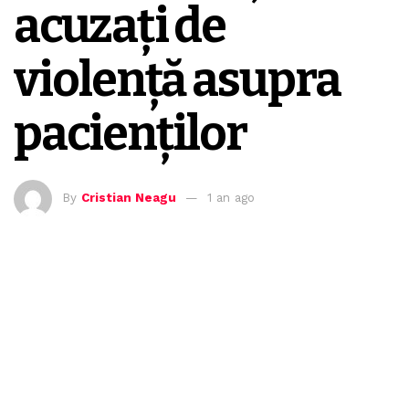
acuzați de
violență asupra
pacienților
By
Cristian Neagu
1 an ago