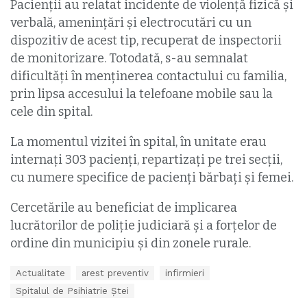
Pacienții au relatat incidente de violență fizică și
verbală, amenințări și electrocutări cu un
dispozitiv de acest tip, recuperat de inspectorii
de monitorizare. Totodată, s-au semnalat
dificultăți în menținerea contactului cu familia,
prin lipsa accesului la telefoane mobile sau la
cele din spital.
La momentul vizitei în spital, în unitate erau
internați 303 pacienți, repartizați pe trei secții,
cu numere specifice de pacienți bărbați și femei.
Cercetările au beneficiat de implicarea
lucrătorilor de poliție judiciară și a forțelor de
ordine din municipiu și din zonele rurale.
T
Actualitate
arest preventiv
infirmieri
a
Spitalul de Psihiatrie Ștei
g