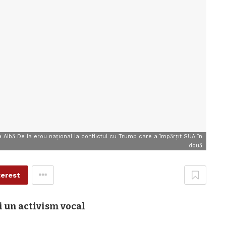
a Albă De la erou național la conflictul cu Trump care a împărțit SUA în
două
terest
i un activism vocal