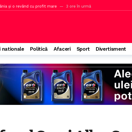
nia și o revând cu profit mare
3 ore în urmă
are un plan de atacare a unui stat NATO, mai rapid decât se credea
 banii trimiși Ucrainei se întorc în UE
5 ore în urmă
un minim istoric și se iau măsuri pentru Cernavodă
5 ore în urmă
 europene cu băuturi sub 1 euro în 2026
5 ore în urmă
i nationale
Politică
Afaceri
Sport
Divertisment
are devine mai simplu pentru cetățeni
o oră în urmă