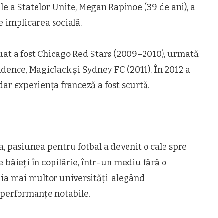
ale a Statelor Unite, Megan Rapinoe (39 de ani), a
e implicarea socială.
uat a fost Chicago Red Stars (2009–2010), urmată
dence, MagicJack și Sydney FC (2011). În 2012 a
ar experiența franceză a fost scurtă.
, pasiunea pentru fotbal a devenit o cale spre
 băieți în copilărie, într-un mediu fără o
ia mai multor universități, alegând
 performanțe notabile.