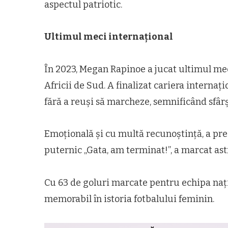
aspectul patriotic.
Ultimul meci internațional
În 2023, Megan Rapinoe a jucat ultimul me
Africii de Sud. A finalizat cariera internaț
fără a reuși să marcheze, semnificând sfârș
Emoțională și cu multă recunoștință, a pr
puternic „Gata, am terminat!”, a marcat astf
Cu 63 de goluri marcate pentru echipa naț
memorabil în istoria fotbalului feminin.