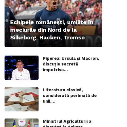
Echipele românești, umilite în
meciurile din Nord de la
Silkeborg, Hacken, Tromso
Piperea: Ursula și Macron,
discuție secretă
împotriva…
Literatura clasică,
considerată perimată de
unii,…
Ministrul Agriculturii a
discutat la Ankara