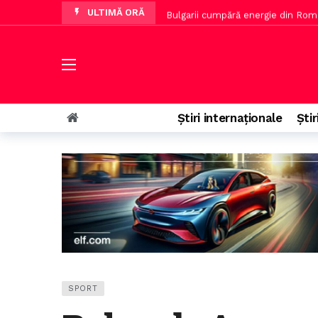
ULTIMĂ ORĂ
Bulgarii cumpără energie din Româ
Servicii secrete afirmă că Putin 
Ion Cristoiu afirmă că jumătate din
Bolojan: Debitul Dunării este la 
Deutsche Bank stabilește orașele
Știri internaționale
Știr
Votul la alegerile europarlament
SPORT