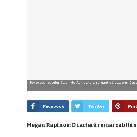
Povestea fostului Balon de Aur care a refuzat să calce în Cas
Facebook
Twitter
Pin
Megan Rapinoe: O carieră remarcabilă ș