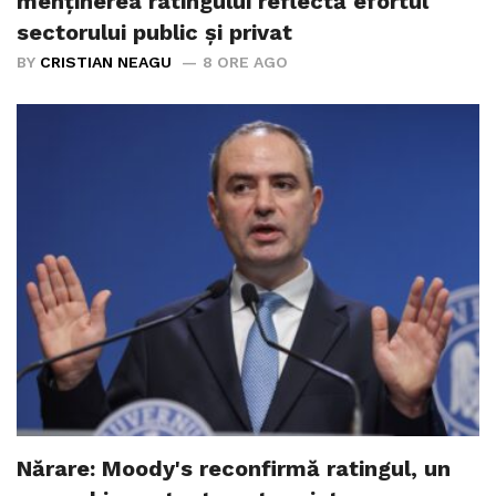
menținerea ratingului reflectă efortul
sectorului public și privat
BY
CRISTIAN NEAGU
8 ORE AGO
Nărare: Moody's reconfirmă ratingul, un