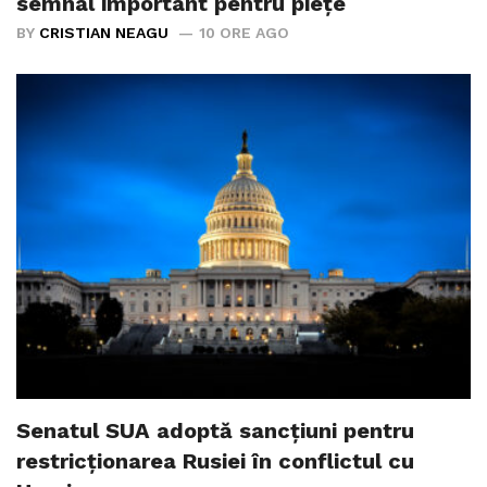
semnal important pentru piețe
BY
CRISTIAN NEAGU
10 ORE AGO
Senatul SUA adoptă sancțiuni pentru
restricționarea Rusiei în conflictul cu