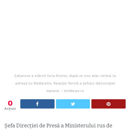
Zaharova a stârnit furia Romei, după un nou atac verbal la
adresa lui Mattarella. Reacție fermă a șefului diplomației
italiene – HotNews.ro
0
Acțiuni
Șefa Direcției de Presă a Ministerului rus de