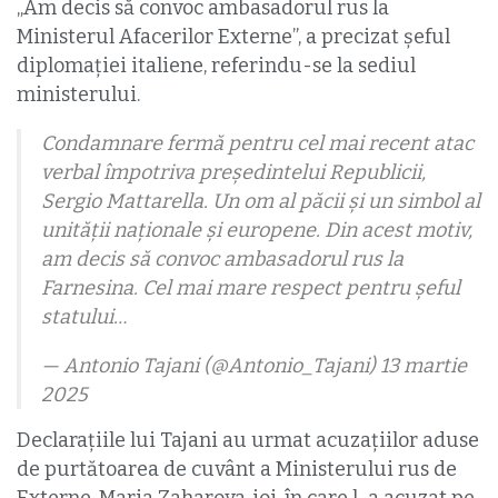
„Am decis să convoc ambasadorul rus la
Ministerul Afacerilor Externe”, a precizat șeful
diplomației italiene, referindu-se la sediul
ministerului.
Condamnare fermă pentru cel mai recent atac
verbal împotriva președintelui Republicii,
Sergio Mattarella. Un om al păcii și un simbol al
unității naționale și europene. Din acest motiv,
am decis să convoc ambasadorul rus la
Farnesina. Cel mai mare respect pentru șeful
statului…
— Antonio Tajani (@Antonio_Tajani) 13 martie
2025
Declarațiile lui Tajani au urmat acuzațiilor aduse
de purtătoarea de cuvânt a Ministerului rus de
Externe, Maria Zaharova, joi, în care l-a acuzat pe