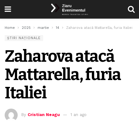
Home
2025
martie
14
Zaharova atacă Mattarella, furia Italiei
ȘTIRI NAȚIONALE
Zaharova atacă
Mattarella, furia
Italiei
By
Cristian Neagu
1 an ago