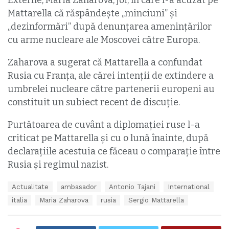
Mattarella că răspândește „minciuni” și
„dezinformări” după denunțarea amenințărilor
cu arme nucleare ale Moscovei către Europa.
Zaharova a sugerat că Mattarella a confundat
Rusia cu Franța, ale cărei intenții de extindere a
umbrelei nucleare către partenerii europeni au
constituit un subiect recent de discuție.
Purtătoarea de cuvânt a diplomației ruse l-a
criticat pe Mattarella și cu o lună înainte, după
declarațiile acestuia ce făceau o comparație între
Rusia și regimul nazist.
T
Actualitate
ambasador
Antonio Tajani
International
a
italia
Maria Zaharova
rusia
Sergio Mattarella
g
s
: