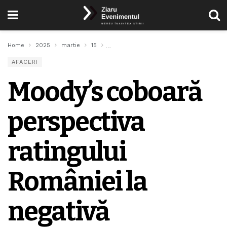
Home
2025
martie
15
Moody’s coboară perspectiva ratingului R
AFACERI
Moody’s coboară
perspectiva
ratingului
României la
negativă