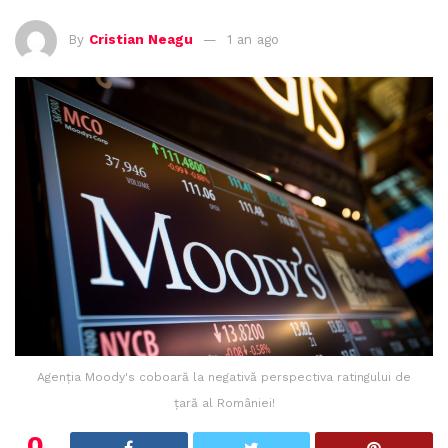
By
Cristian Neagu
1 an ago
Agenția Moody's coboară la negativă perspectiva ratingului de
țară al României!
0