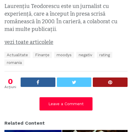
Laurențiu Teodorescu este un jurnalist cu
experiență, care a început în presa scrisă
românească în 2000. În carieră, a colaborat cu
mai multe publicații.
vezi toate articolele
T
Actualitate
Finanțe
moodys
negativ
rating
a
romania
g
s
:
0
Acțiuni
Leave a Comment
Related Content