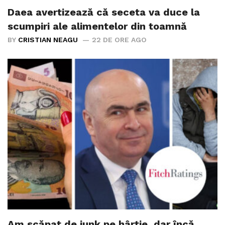
Daea avertizează că seceta va duce la
scumpiri ale alimentelor din toamnă
BY
CRISTIAN NEAGU
22 DE ORE AGO
Am scăpat de junk pe hârtie, dar încă