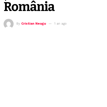
România
By
Cristian Neagu
1 an ago