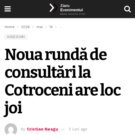
Home
2026
mai
14
Noua rundă de consultări la Cotroceni are lo
VIDEOURI
Noua rundă de
consultări la
Cotroceni are loc
joi
By
Cristian Neagu
3 luni ago