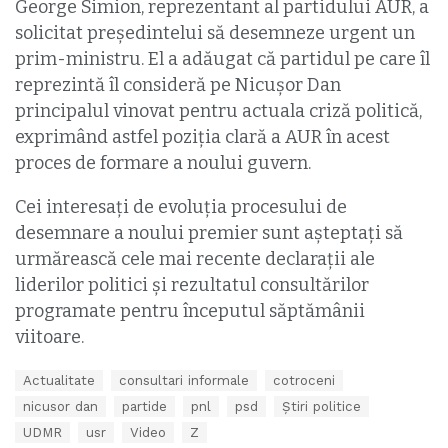
George Simion, reprezentant al partidului AUR, a
solicitat președintelui să desemneze urgent un
prim-ministru. El a adăugat că partidul pe care îl
reprezintă îl consideră pe Nicușor Dan
principalul vinovat pentru actuala criză politică,
exprimând astfel poziția clară a AUR în acest
proces de formare a noului guvern.
Cei interesați de evoluția procesului de
desemnare a noului premier sunt așteptați să
urmărească cele mai recente declarații ale
liderilor politici și rezultatul consultărilor
programate pentru începutul săptămânii
viitoare.
T
Actualitate
consultari informale
cotroceni
a
nicusor dan
partide
pnl
psd
Știri politice
g
s
UDMR
usr
Video
Z