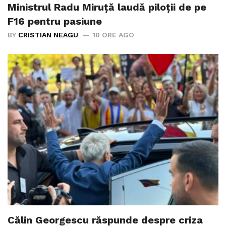
Ministrul Radu Miruţă laudă piloţii de pe
F16 pentru pasiune
BY
CRISTIAN NEAGU
10 ORE AGO
Călin Georgescu răspunde despre criza