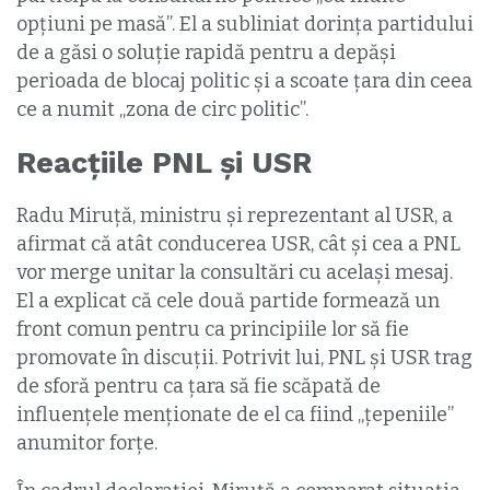
opțiuni pe masă”. El a subliniat dorința partidului
de a găsi o soluție rapidă pentru a depăși
perioada de blocaj politic și a scoate țara din ceea
ce a numit „zona de circ politic”.
Reacțiile PNL și USR
Radu Miruță, ministru și reprezentant al USR, a
afirmat că atât conducerea USR, cât și cea a PNL
vor merge unitar la consultări cu același mesaj.
El a explicat că cele două partide formează un
front comun pentru ca principiile lor să fie
promovate în discuții. Potrivit lui, PNL și USR trag
de sforă pentru ca țara să fie scăpată de
influențele menționate de el ca fiind „țepeniile”
anumitor forțe.