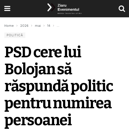
Home
2026
mai
14
PSD cere lui Bolojan să răspundă politic p
POLITICĂ
PSD cere lui
Bolojan să
răspundă politic
pentru numirea
persoanei