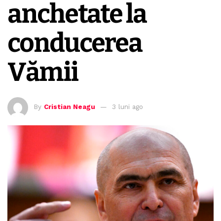
anchetate la
conducerea
Vămii
By
Cristian Neagu
3 luni ago