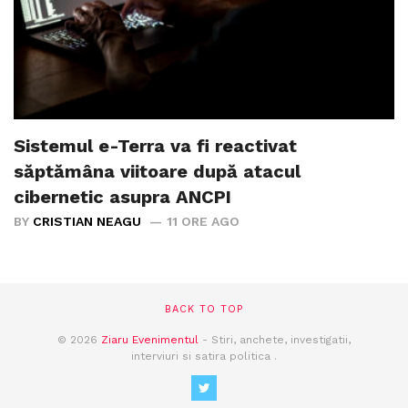
Sistemul e-Terra va fi reactivat
săptămâna viitoare după atacul
cibernetic asupra ANCPI
BY
CRISTIAN NEAGU
11 ORE AGO
BACK TO TOP
© 2026
Ziaru Evenimentul
- Stiri, anchete, investigatii,
interviuri si satira politica .