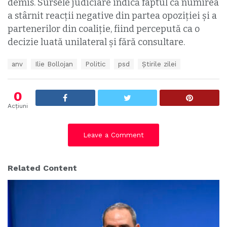
demis. Sursele judiciare indică faptul că numirea
a stârnit reacții negative din partea opoziției și a
partenerilor din coaliție, fiind percepută ca o
decizie luată unilateral și fără consultare.
T
anv
Ilie Bollojan
Politic
psd
Știrile zilei
a
g
s
0
:
Acțiuni
Leave a Comment
Related Content