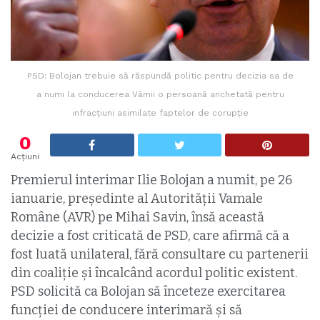
PSD: Bolojan trebuie să răspundă politic pentru decizia sa de
a numi la conducerea Vămii o persoană anchetată pentru
infracțiuni asimilate faptelor de corupție
0
Acțiuni
Premierul interimar Ilie Bolojan a numit, pe 26
ianuarie, președinte al Autorității Vamale
Române (AVR) pe Mihai Savin, însă această
decizie a fost criticată de PSD, care afirmă că a
fost luată unilateral, fără consultare cu partenerii
din coaliție și încalcând acordul politic existent.
PSD solicită ca Bolojan să înceteze exercitarea
funcției de conducere interimară și să