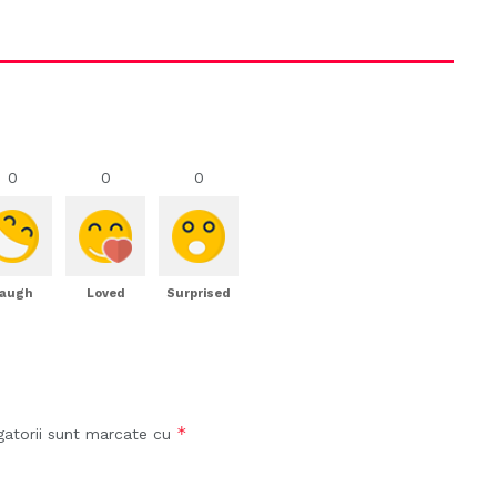
0
0
0
augh
Loved
Surprised
*
gatorii sunt marcate cu