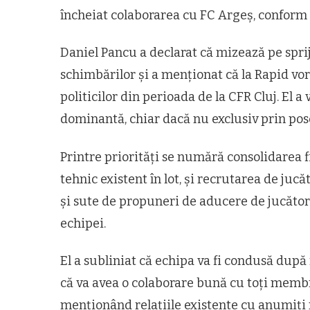
încheiat colaborarea cu FC Argeș, conform 
Daniel Pancu a declarat că mizează pe spr
schimbărilor și a menționat că la Rapid vo
politicilor din perioada de la CFR Cluj. El a
dominantă, chiar dacă nu exclusiv prin pos
Printre priorități se numără consolidarea f
tehnic existent în lot, și recrutarea de jucă
și sute de propuneri de aducere de jucători
echipei.
El a subliniat că echipa va fi condusă după 
că va avea o colaborare bună cu toți membr
menționând relațiile existente cu anumiți 