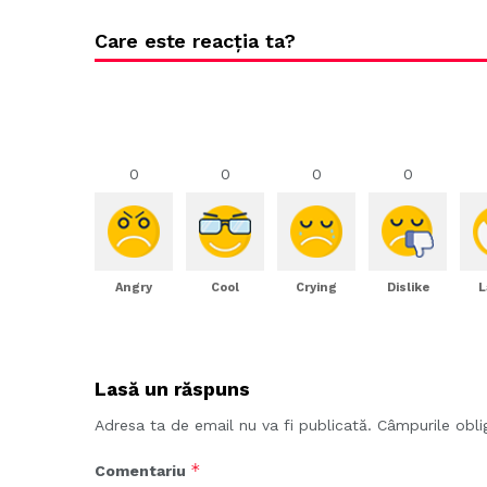
Care este reacția ta?
0
0
0
0
Angry
Cool
Crying
Dislike
L
Lasă un răspuns
Adresa ta de email nu va fi publicată.
Câmpurile obli
*
Comentariu