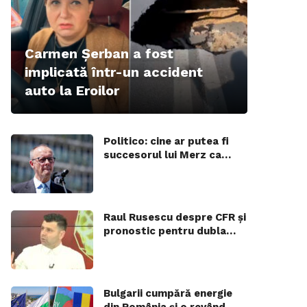
Carmen Șerban a fost
implicată într-un accident
auto la Eroilor
Politico: cine ar putea fi
succesorul lui Merz ca…
Raul Rusescu despre CFR și
pronostic pentru dubla…
Bulgarii cumpără energie
din România și o revând