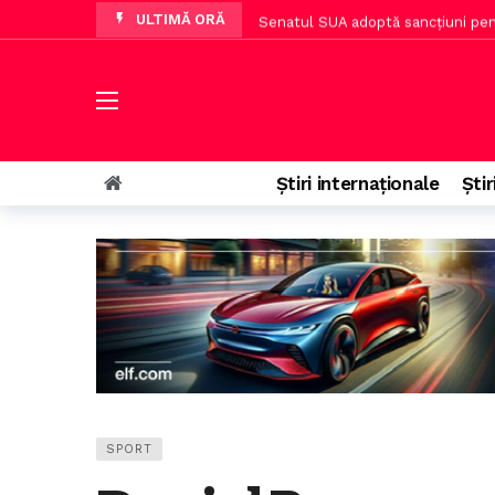
ULTIMĂ ORĂ
Senatul SUA adoptă sancțiuni pent
Dan Dungaciu critică Green Deal și
CCR a autorizat reluarea lucrărilor
Top destinații din Europa pentru t
O curte de apel blochează proiect
Știri internaționale
Știr
Nicușor Dan cere partidelor să re
SPORT