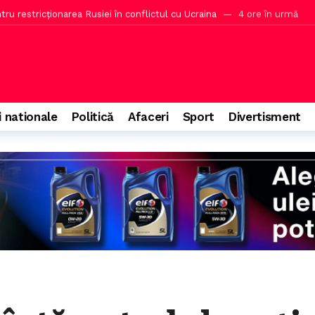
ru restricționarea Rusiei în conflictul cu Ucraina
4 ore în urmă
 îl compare cu un politician olandez cu 14% la alegeri
5 ore în urm
 la hidrocentrale în ariile protejate
5 ore în urmă
ineri în 2023
5 ore în urmă
ul lui Trump pentru o sală de bal la Casa Albă
6 ore în urmă
i nationale
Politică
Afaceri
Sport
Divertisment
nunțe la agende politice după verdictul Moodys
38 de minute în u