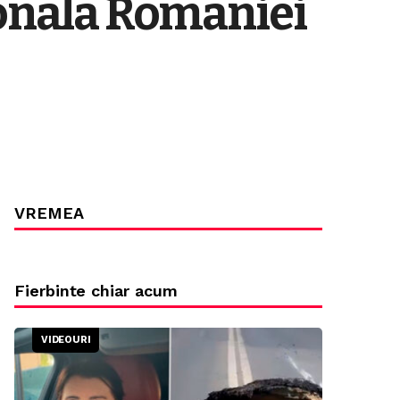
ionala României
VREMEA
Fierbinte chiar acum
VIDEOURI