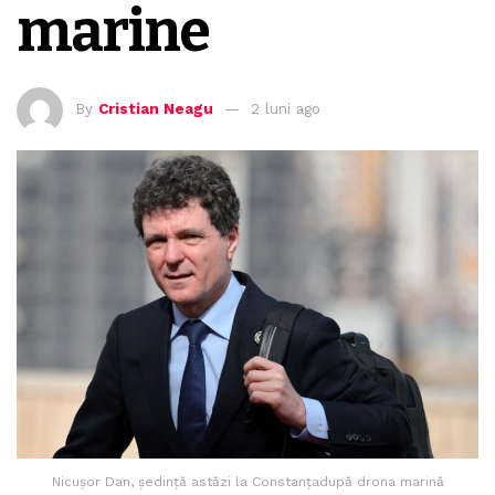
marine
By
Cristian Neagu
2 luni ago
Nicuşor Dan, şedinţă astăzi la Constanţadupă drona marină