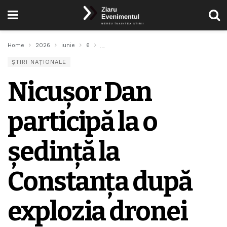
Home
2026
iunie
6
Nicuşor Dan participă la o ședință la Const
ȘTIRI NAȚIONALE
Nicuşor Dan
participă la o
ședință la
Constanța după
explozia dronei