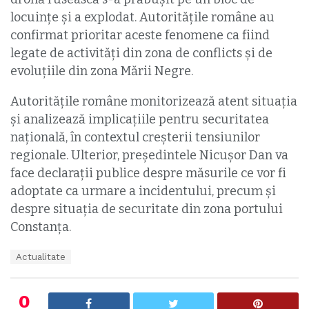
locuințe și a explodat. Autoritățile române au
confirmat prioritar aceste fenomene ca fiind
legate de activități din zona de conflicts și de
evoluțiile din zona Mării Negre.
Autoritățile române monitorizează atent situația
și analizează implicațiile pentru securitatea
națională, în contextul creșterii tensiunilor
regionale. Ulterior, președintele Nicușor Dan va
face declarații publice despre măsurile ce vor fi
adoptate ca urmare a incidentului, precum și
despre situația de securitate din zona portului
Constanța.
T
Actualitate
a
g
s
0
: