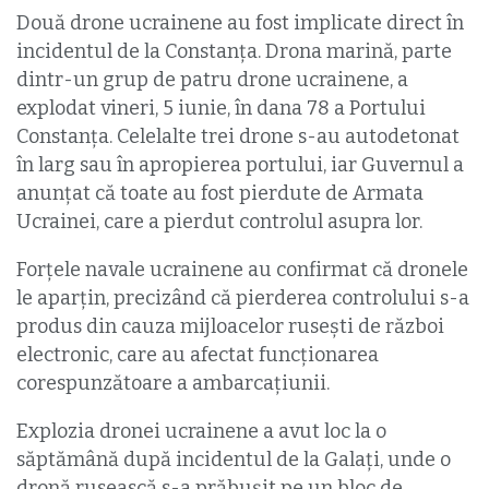
Două drone ucrainene au fost implicate direct în
incidentul de la Constanța. Drona marină, parte
dintr-un grup de patru drone ucrainene, a
explodat vineri, 5 iunie, în dana 78 a Portului
Constanța. Celelalte trei drone s-au autodetonat
în larg sau în apropierea portului, iar Guvernul a
anunțat că toate au fost pierdute de Armata
Ucrainei, care a pierdut controlul asupra lor.
Forțele navale ucrainene au confirmat că dronele
le aparțin, precizând că pierderea controlului s-a
produs din cauza mijloacelor rusești de război
electronic, care au afectat funcționarea
corespunzătoare a ambarcațiunii.
Explozia dronei ucrainene a avut loc la o
săptămână după incidentul de la Galați, unde o
dronă rusească s-a prăbușit pe un bloc de