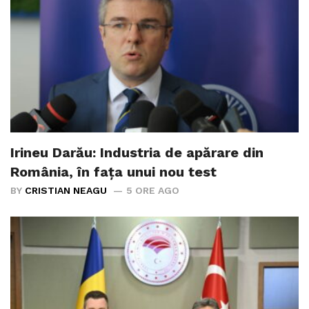
Irineu Darău: Industria de apărare din
România, în fața unui nou test
BY
CRISTIAN NEAGU
5 ORE AGO