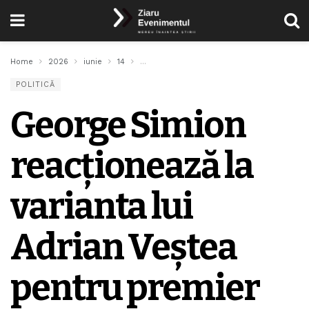
Home
2026
iunie
14
George Simion reacționează la varianta lui
POLITICĂ
George Simion
reacționează la
varianta lui
Adrian Veștea
pentru premier