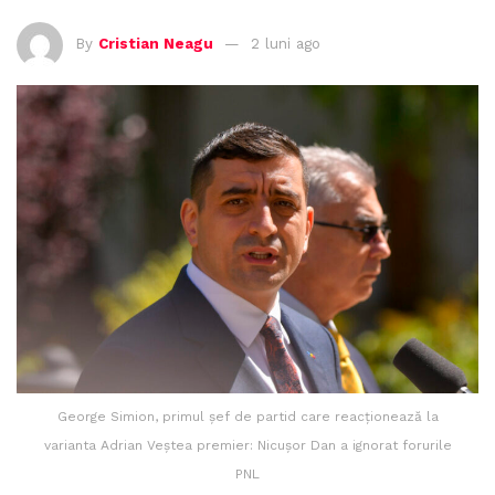
By
Cristian Neagu
2 luni ago
George Simion, primul șef de partid care reacționează la
varianta Adrian Veștea premier: Nicușor Dan a ignorat forurile
PNL