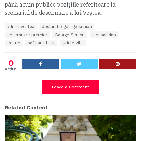
până acum publice pozițiile referitoare la
scenariul de desemnare a lui Veștea.
T
adrian vestea
declaratie george simion
a
desemnare premier
George Simion
nicusor dan
g
s
Politic
sef partid aur
Știrile zilei
:
0
Acțiuni
Leave a Comment
Related Content