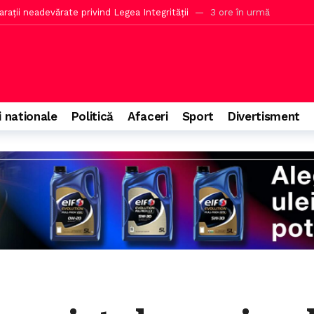
 în România într-un nou festival
3 ore în urmă
ocurile unor muniții ale armatei americane
4 ore în urmă
portă energie din Ucraina din cauza eșecului politicienilor
5 ore 
lui european de urgență pentru securitatea energetică a României
 Alessandro Murgia
5 ore în urmă
i nationale
Politică
Afaceri
Sport
Divertisment
săptămâna viitoare după atacul cibernetic asupra ANCPI
60 de minu