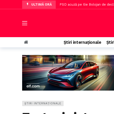
ULTIMĂ ORĂ
Family Farm Fest 2026 va avea loc
Trump recunoaște probleme cu st
Dan Dungaciu afirmă că România im
PSD solicită activarea mecanismu
U Cluj a confirmat despărțirea de
Știri internaționale
Știr
Sistemul e-Terra va fi reactivat 
ȘTIRI INTERNAȚIONALE