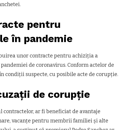
anchetei.
racte pentru
le în pandemie
ibuirea unor contracte pentru achiziția a
a pandemiei de coronavirus. Conform actelor de
în condiții suspecte, cu posibile acte de corupție.
cuzații de corupție
l contractelor, ar fi beneficiat de avantaje
are, vacanțe pentru membrii familiei și alte
sului, a susținut că premierul Pedro Sanchez ar