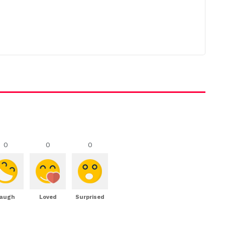
0
0
0
augh
Loved
Surprised