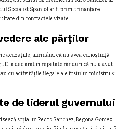
idul Socialist Spaniol ar fi primit finanțare
ultate din contractele vizate.
vedere ale părților
ic acuzațiile, afirmând că nu avea cunoștință
ți. El a declarat în repetate rânduri că nu a avut
u cu activitățile ilegale ale fostului ministru și
ate de liderul guvernului
 vizează soția lui Pedro Sanchez, Begona Gomez.
spiciuni de corupție, fiind suspectată că și-ar fi