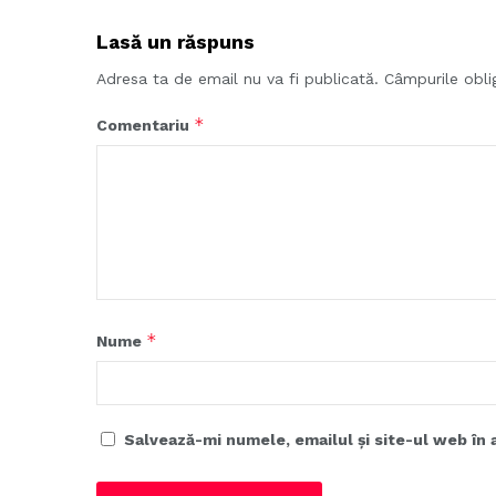
Lasă un răspuns
Adresa ta de email nu va fi publicată.
Câmpurile obli
*
Comentariu
*
Nume
Salvează-mi numele, emailul și site-ul web în 