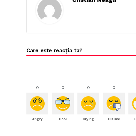
Care este reacția ta?
0
0
0
0
Angry
Cool
Crying
Dislike
L