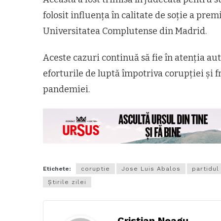
folosit influența în calitate de soție a pre
Universitatea Complutense din Madrid.
Aceste cazuri continuă să fie în atenția aut
eforturile de luptă împotriva corupției și f
pandemiei.
Etichete:
coruptie
Jose Luis Abalos
partidul
Știrile zilei
Cristian Neagu