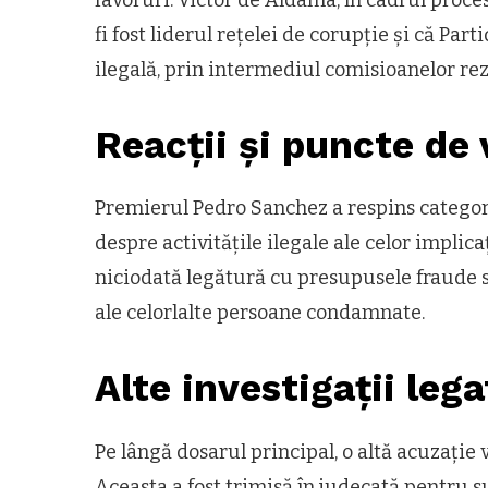
fi fost liderul rețelei de corupție și că Part
ilegală, prin intermediul comisioanelor rez
Reacții și puncte de 
Premierul Pedro Sanchez a respins categor
despre activitățile ilegale ale celor implica
niciodată legătură cu presupusele fraude sa
ale celorlalte persoane condamnate.
Alte investigații leg
Pe lângă dosarul principal, o altă acuzație
Aceasta a fost trimisă în judecată pentru su