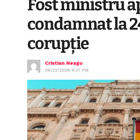
Fost ministru a
condamnat la 24
corupție
Cristian Neagu
06/22/2026 4:37 PM