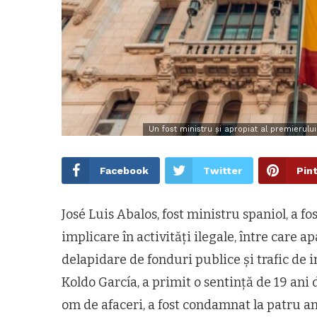
Un fost ministru și apropiat al premierul
Facebook
Twitter
Pin
José Luis Abalos, fost ministru spaniol, a 
implicare în activități ilegale, între care 
delapidare de fonduri publice și trafic de in
Koldo García, a primit o sentință de 19 ani 
om de afaceri, a fost condamnat la patru an