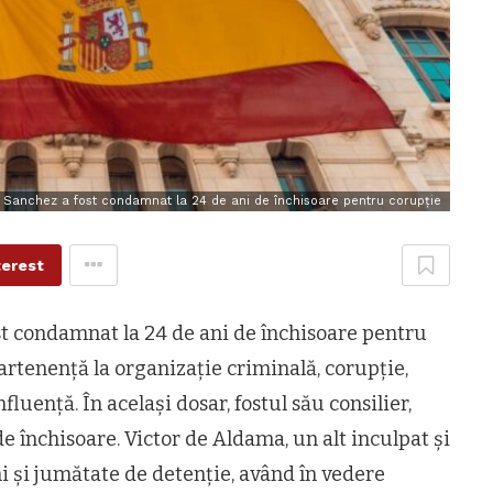
ui Sanchez a fost condamnat la 24 de ani de închisoare pentru corupție
terest
fost condamnat la 24 de ani de închisoare pentru
apartenență la organizație criminală, corupție,
fluență. În același dosar, fostul său consilier,
de închisoare. Victor de Aldama, un alt inculpat și
i și jumătate de detenție, având în vedere