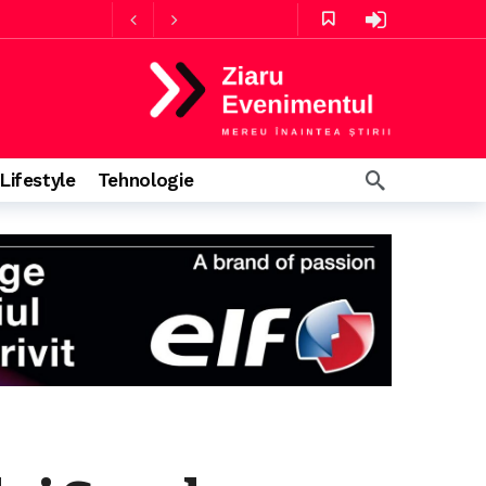
în urmă
5 ore în urmă
Lifestyle
Tehnologie
te în urmă