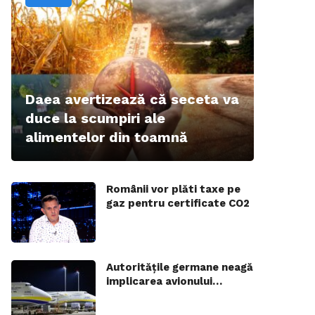
Daea avertizează că seceta va
duce la scumpiri ale
alimentelor din toamnă
Românii vor plăti taxe pe
gaz pentru certificate CO2
Autoritățile germane neagă
implicarea avionului…