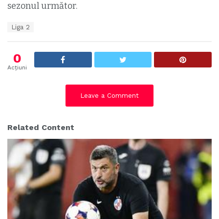
sezonul următor.
T
Liga 2
a
g
s
0
:
Acțiuni
Leave a Comment
Related Content