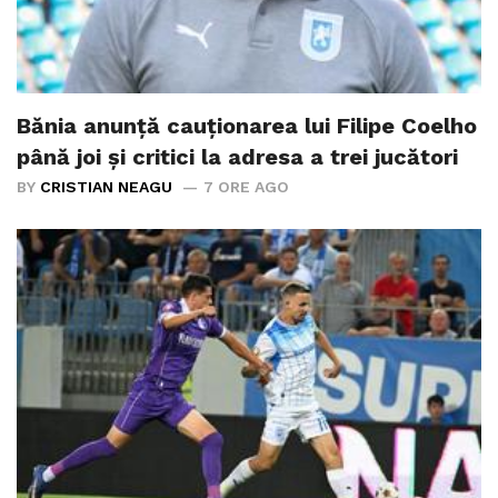
Bănia anunță cauționarea lui Filipe Coelho
până joi și critici la adresa a trei jucători
BY
CRISTIAN NEAGU
7 ORE AGO