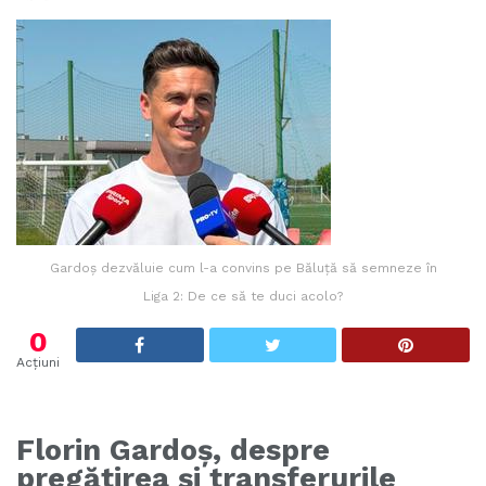
Gardoș dezvăluie cum l-a convins pe Băluță să semneze în
Liga 2: De ce să te duci acolo?
0
Acțiuni
Florin Gardoș, despre
pregătirea și transferurile