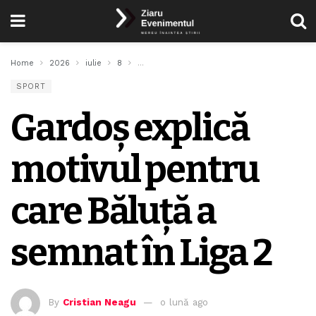
Home
2026
iulie
8
Gardoș explică motivul pentru care Băluță a
SPORT
Gardoș explică
motivul pentru
care Băluță a
semnat în Liga 2
By
Cristian Neagu
o lună ago