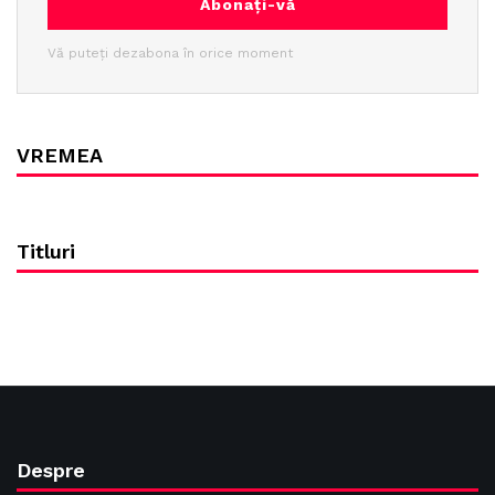
Abonați-vă
Vă puteți dezabona în orice moment
VREMEA
Titluri
Despre