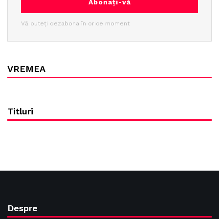
Abonați-vă
Vă puteți dezabona în orice moment
VREMEA
Titluri
Despre