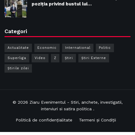
poziția privind bustul lui…
Categori
Actualitate
Economic
International
Politic
Superliga
Video
Z
Ştiri
Știri Externe
Știrile zilei
© 2026
Ziaru Evenimentul
- Stiri, anchete, investigatii,
interviuri si satira politica .
Politică de confidențialitate
Termeni și Condiții