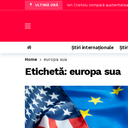
ULTIMĂ ORĂ
Ion Cristoiu compară austeritatea 
Oana Țoiu a transmis aprecierea p
Dunărea a secat complet în portul
Echipa cu cel mai bun pasator și 
Cel mai tânăr profesor din istori
Știri internaționale
Știr
Top 7 destinații de camping de lux
Home
europa sua
Rusia analizează un nou val de mo
Etichetă:
europa sua
Operațiune în premieră pe Brațul B
Directorul GSP afirmă că echipa nu
Senatorul Paul Pintea, trimis în