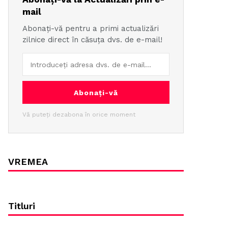
mail
Abonați-vă pentru a primi actualizări
zilnice direct în căsuța dvs. de e-mail!
Abonați-vă
Vă puteți dezabona în orice moment
VREMEA
Titluri