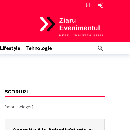
Lifestyle
Tehnologie
zile în urmă
e în urmă
SCORURI
[sport_widget]
Abonați-vă la Actualizări prin e-