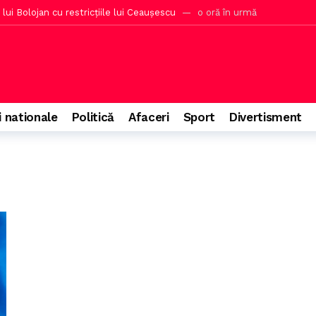
lui Bolojan cu restricțiile lui Ceaușescu
o oră în urmă
entru reluarea exporturilor de țiței din Kazahstan
o oră în urmă
 turistic Corabia
3 zile în urmă
marcator în startul sezonului din Superligă
3 zile în urmă
e a doborât recordul mondial după 300 de ani
3 zile în urmă
i nationale
Politică
Afaceri
Sport
Divertisment
 în Europa cu facilități multiple
3 zile în urmă
bilizare după o etapă importantă pentru popularitatea lui Putin
3 
ala cu peste 100 de militari implicați
3 zile în urmă
 are șanse la titlu după victoria din Giulești
3 zile în urmă
 judecată pentru aceeași faptă cu condamnarea cu suspendare
3 zil