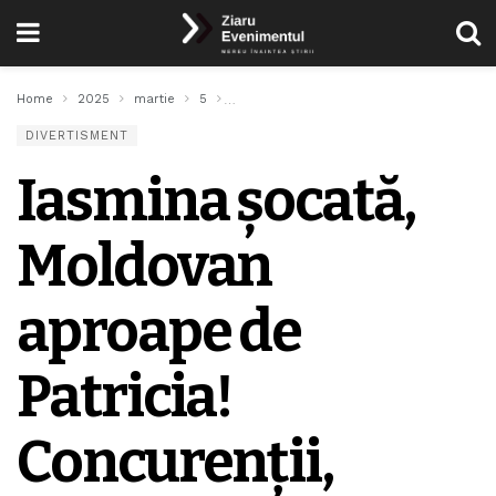
Home
2025
martie
5
Iasmina șocată, Moldovan aproape de Patri
DIVERTISMENT
Iasmina șocată,
Moldovan
aproape de
Patricia!
Concurenții,