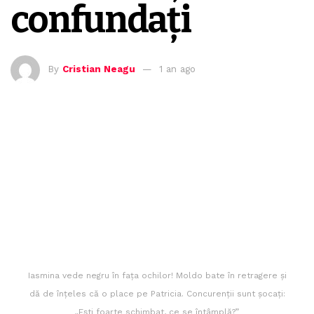
confundați
By
Cristian Neagu
1 an ago
Iasmina vede negru în fața ochilor! Moldo bate în retragere și
dă de înțeles că o place pe Patricia. Concurenții sunt șocați:
„Ești foarte schimbat, ce se întâmplă?”