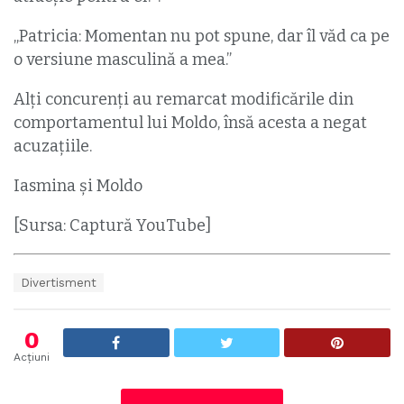
„Patricia: Momentan nu pot spune, dar îl văd ca pe
o versiune masculină a mea.”
Alți concurenți au remarcat modificările din
comportamentul lui Moldo, însă acesta a negat
acuzațiile.
Iasmina și Moldo
[Sursa: Captură YouTube]
T
Divertisment
a
g
s
0
:
Acțiuni