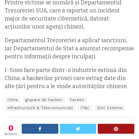
Printre victime se numără și Departamentul
Trezoreriei SUA, care a raportat un incident
major de securitate cibernetică, datorat
acțiunilor unor agenți chinezi.
Departamentul Trezoreriei a aplicat sancțiuni,
iar Departamentul de Stat a anunțat recompense
pentru informații despre inculpați.
I-Soon face parte dintr-o industrie extinsă din
China, a hackerilor privați care extrag date din
alte țări pentru a le vinde autorităților chineze.
T
china
grupare de hackeri
hackeri
a
Infrastructură & Telecomunicații
IT&C
Știri Externe
g
s
:
0
Acțiuni