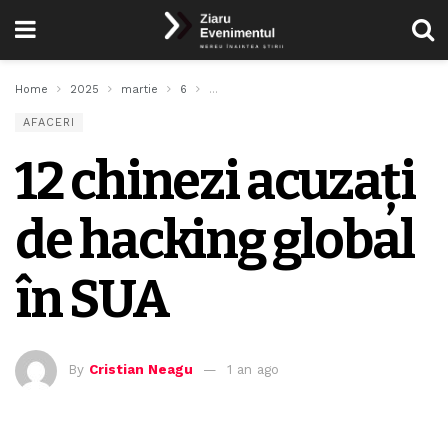
Home
2025
martie
6
12 chinezi acuzați de hacking global în SU
AFACERI
12 chinezi acuzați
de hacking global
în SUA
By
Cristian Neagu
1 an ago