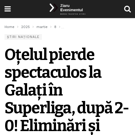
Home
2025
martie
8
Oțelul pierde spectaculos la Galați în Sup
ȘTIRI NAȚIONALE
Oțelul pierde
spectaculos la
Galați în
Superliga, după 2-
0! Eliminări și