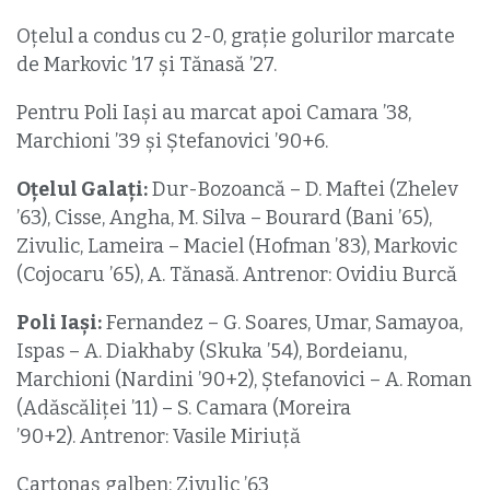
Oțelul a condus cu 2-0, grație golurilor marcate
de Markovic ’17 și Tănasă ’27.
Pentru Poli Iași au marcat apoi Camara ’38,
Marchioni ’39 și Ştefanovici ’90+6.
Oțelul Galați:
Dur-Bozoancă – D. Maftei (Zhelev
’63), Cisse, Angha, M. Silva – Bourard (Bani ’65),
Zivulic, Lameira – Maciel (Hofman ’83), Markovic
(Cojocaru ’65), A. Tănasă. Antrenor: Ovidiu Burcă
Poli Iași:
Fernandez – G. Soares, Umar, Samayoa,
Ispas – A. Diakhaby (Skuka ’54), Bordeianu,
Marchioni (Nardini ’90+2), Ştefanovici – A. Roman
(Adăscăliţei ’11) – S. Camara (Moreira
’90+2). Antrenor: Vasile Miriuţă
Cartonaș galben: Zivulic ’63