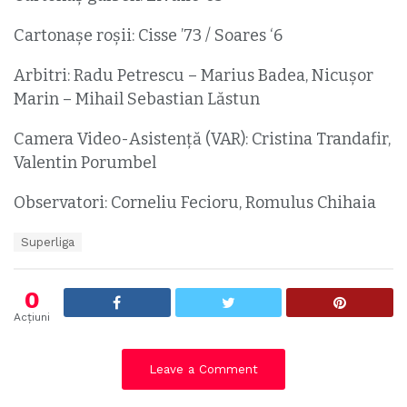
Cartonaşe roșii: Cisse ’73 / Soares ‘6
Arbitri: Radu Petrescu – Marius Badea, Nicuşor
Marin – Mihail Sebastian Lăstun
Camera Video-Asistență (VAR): Cristina Trandafir,
Valentin Porumbel
Observatori: Corneliu Fecioru, Romulus Chihaia
T
Superliga
a
g
s
0
:
Acțiuni
Leave a Comment