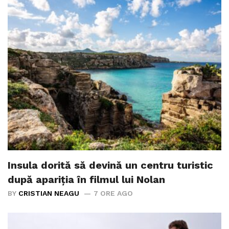
Insula dorită să devină un centru turistic
după apariția în filmul lui Nolan
BY
CRISTIAN NEAGU
7 ORE AGO