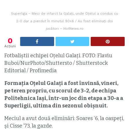
Superliga – Meci de infarct la Galaţi, unde Oțelul a condus cu
2-0 dar a pierdut în minutul 90+6 / Au fost eliminaţi doi
jucători – HotNews.ro
0
Acțiuni
Fotbaliștii echipei Oțelul Galați. FOTO: Flaviu
Buboi/NurPhoto/Shuttersto / Shutterstock
Editorial / Profimedia
Formația Oțelul Galați a fost învinsă, vineri,
pe teren propriu, cu scorul de 3-2, de echipa
Politehnica Iași, într-un joc din etapa a 30-a a
Superligii, ultima din sezonul obişnuit.
Meciul a avut două eliminări: Soares ‘6, la oaspeți,
și Cisse ’73, la gazde.