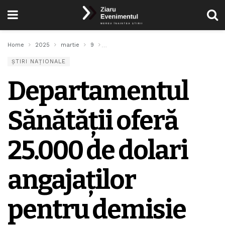
Home
2025
martie
9
Departamentul Sănătății oferă 25.000 de d
ȘTIRI NAȚIONALE
Departamentul
Sănătății oferă
25.000 de dolari
angajaților
pentru demisie