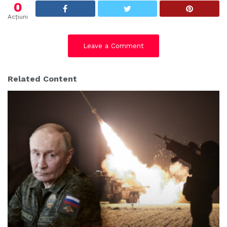
s
0
:
Acțiuni
Leave a Comment
Related Content