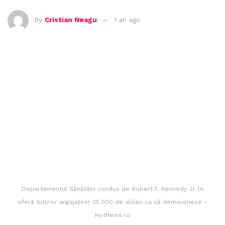
By
Cristian Neagu
1 an ago
Departamentul Sănătăţii condus de Robert F. Kennedy Jr. le
oferă tuturor angajaţilor 25.000 de dolari ca să demisioneze –
HotNews.ro