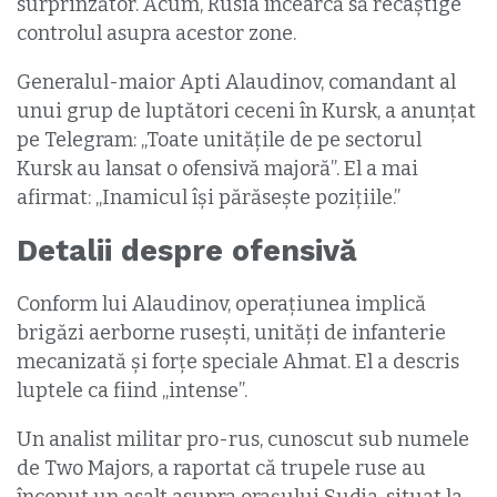
surprinzător. Acum, Rusia încearcă să recâștige
controlul asupra acestor zone.
Generalul-maior Apti Alaudinov, comandant al
unui grup de luptători ceceni în Kursk, a anunțat
pe Telegram: „Toate unitățile de pe sectorul
Kursk au lansat o ofensivă majoră”. El a mai
afirmat: „Inamicul își părăsește pozițiile.”
Detalii despre ofensivă
Conform lui Alaudinov, operațiunea implică
brigăzi aerborne rusești, unități de infanterie
mecanizată și forțe speciale Ahmat. El a descris
luptele ca fiind „intense”.
Un analist militar pro-rus, cunoscut sub numele
de Two Majors, a raportat că trupele ruse au