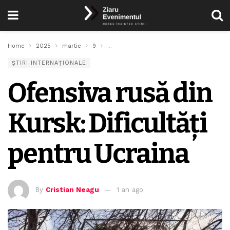
Home
2025
martie
9
Ofensiva rusă din Kursk: Dificultăți pentru
ȘTIRI INTERNAȚIONALE
Ofensiva rusă din
Kursk: Dificultăți
pentru Ucraina
By
Cristian Neagu
1 an ago