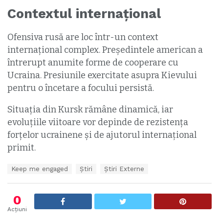
Contextul internațional
Ofensiva rusă are loc într-un context
internațional complex. Președintele american a
întrerupt anumite forme de cooperare cu
Ucraina. Presiunile exercitate asupra Kievului
pentru o încetare a focului persistă.
Situația din Kursk rămâne dinamică, iar
evoluțiile viitoare vor depinde de rezistența
forțelor ucrainene și de ajutorul internațional
primit.
T
Keep me engaged
Ştiri
Știri Externe
a
g
s
0
:
Acțiuni