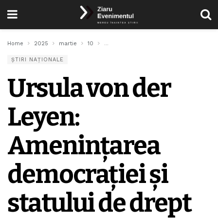
Home
2025
martie
10
Ursula von der Leyen: Amenințarea democr
ȘTIRI NAȚIONALE
Ursula von der
Leyen:
Amenințarea
democrației și
statului de drept