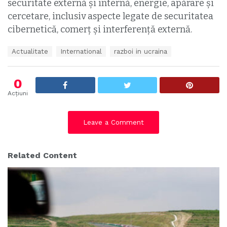
securitate externă şi internă, energie, apărare şi
cercetare, inclusiv aspecte legate de securitatea
cibernetică, comerț și interferență externă.
T
Actualitate
International
razboi in ucraina
a
g
s
0
:
Acțiuni
Leave a Comment
Related Content