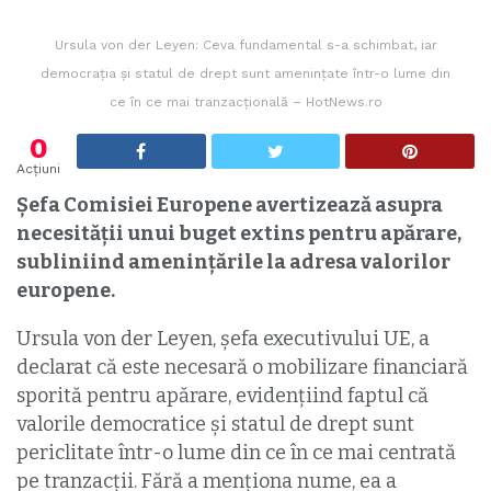
Ursula von der Leyen: Ceva fundamental s-a schimbat, iar
democraţia şi statul de drept sunt ameninţate într-o lume din
ce în ce mai tranzacţională – HotNews.ro
0
Acțiuni
Şefa Comisiei Europene avertizează asupra
necesităţii unui buget extins pentru apărare,
subliniind ameninţările la adresa valorilor
europene.
Ursula von der Leyen, şefa executivului UE, a
declarat că este necesară o mobilizare financiară
sporită pentru apărare, evidenţiind faptul că
valorile democratice și statul de drept sunt
periclitate într-o lume din ce în ce mai centrată
pe tranzacții. Fără a menţiona nume, ea a