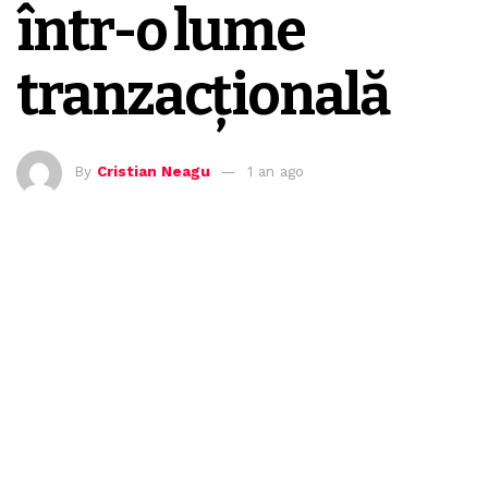
într-o lume
tranzacțională
By
Cristian Neagu
1 an ago