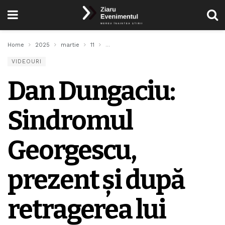
Home
2025
martie
11
Dan Dungaciu: Sindromul Georgescu, preze
VIDEOURI
Dan Dungaciu:
Sindromul
Georgescu,
prezent și după
retragerea lui