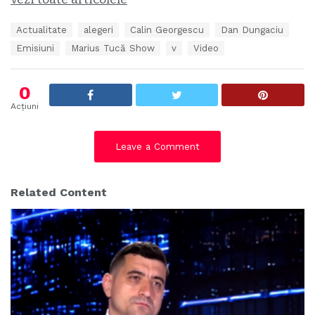
T
Actualitate
alegeri
Calin Georgescu
Dan Dungaciu
a
Emisiuni
Marius Tucă Show
v
Video
g
s
:
0
Acțiuni
Leave a Comment
Related Content