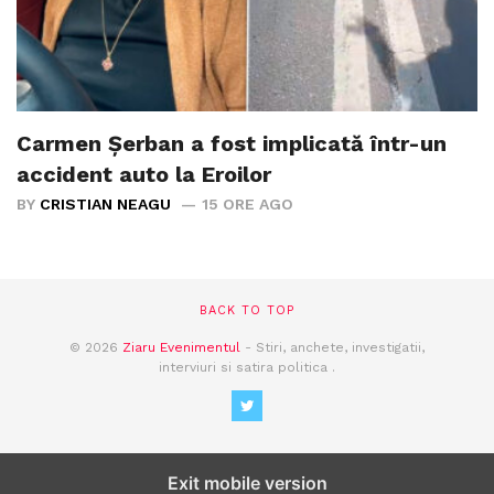
Carmen Șerban a fost implicată într-un
accident auto la Eroilor
BY
CRISTIAN NEAGU
15 ORE AGO
BACK TO TOP
© 2026
Ziaru Evenimentul
- Stiri, anchete, investigatii,
interviuri si satira politica .
Exit mobile version