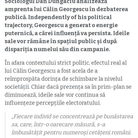
Sociologul Dan Dungaciu analizează
amprenta lui Călin Georgescu în dezbaterea
publică. Independently of his political
trajectory, Georgescu a generat o energie
puternică, a cărei influență va persista. Ideile
sale vor rămâne în spațiul public și după
dispariția numelui său din campanie.
În afara contextului strict politic, efectul real al
lui Călin Georgescu a fost acela de a
reîmprospăta dorința de schimbare la nivelul
societății. Chiar dacă prezența sa în prim-plan se
diminuează, ideile sale vor continua să
influențeze percepțiile electoratului.
„Fiecare individ se concentrează pe bunăstarea
sa, care, într-o oarecare măsură, s-a
îmbunătățit pentru numeroși cetățeni români.