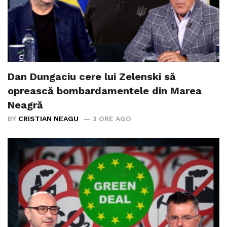
Dan Dungaciu cere lui Zelenski să
oprească bombardamentele din Marea
Neagră
BY
CRISTIAN NEAGU
3 ORE AGO