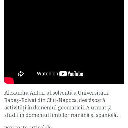
Alexandra Anton, absolventă a Universității
Babeș-Bolyai din Cluj-Napoca, desfășoară
activități în domeniul geomaticii. A urmat și
studii în domeniul limbilor română și spaniolă.…
vezi toate articolele