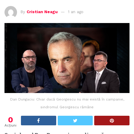
By
Cristian Neagu
1 an ago
Dan Dungaciu: Chiar dacă Georgescu nu mai există în campanie,
sindromul Georgescu rămâne
0
Acțiuni