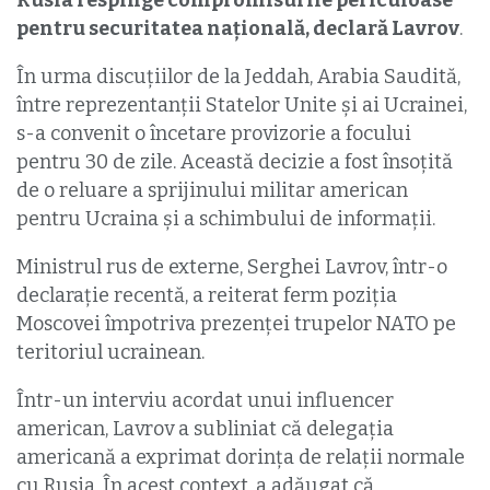
Rusia respinge compromisurile periculoase
pentru securitatea națională, declară Lavrov
.
În urma discuţiilor de la Jeddah, Arabia Saudită,
între reprezentanții Statelor Unite şi ai Ucrainei,
s-a convenit o încetare provizorie a focului
pentru 30 de zile. Această decizie a fost însoțită
de o reluare a sprijinului militar american
pentru Ucraina și a schimbului de informații.
Ministrul rus de externe, Serghei Lavrov, într-o
declarație recentă, a reiterat ferm poziția
Moscovei împotriva prezenței trupelor NATO pe
teritoriul ucrainean.
Într-un interviu acordat unui influencer
american, Lavrov a subliniat că delegația
americană a exprimat dorința de relații normale
cu Rusia. În acest context, a adăugat că