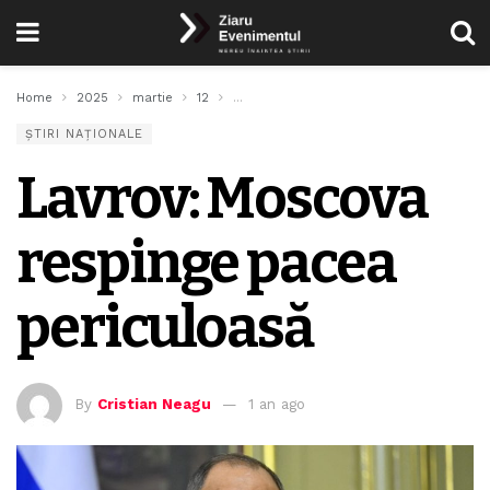
Home
2025
martie
12
Lavrov: Moscova respinge pacea periculo
ȘTIRI NAȚIONALE
Lavrov: Moscova
respinge pacea
periculoasă
By
Cristian Neagu
1 an ago