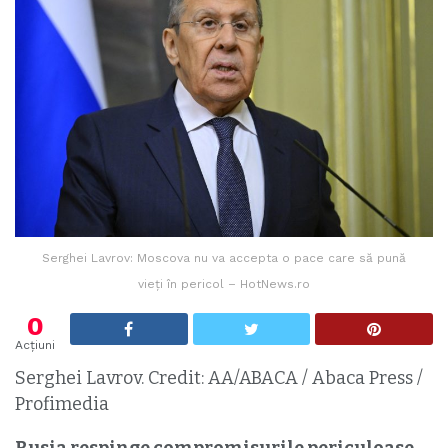
Serghei Lavrov: Moscova nu va accepta o pace care să pună
vieţi în pericol – HotNews.ro
0
Acțiuni
Serghei Lavrov. Credit: AA/ABACA / Abaca Press /
Profimedia