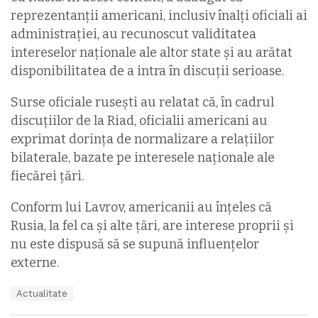
reprezentanții americani, inclusiv înalți oficiali ai
administrației, au recunoscut validitatea
intereselor naționale ale altor state şi au arătat
disponibilitatea de a intra în discuții serioase.
Surse oficiale rusești au relatat că, în cadrul
discuțiilor de la Riad, oficialii americani au
exprimat dorința de normalizare a relațiilor
bilaterale, bazate pe interesele naționale ale
fiecărei ţări.
Conform lui Lavrov, americanii au înțeles că
Rusia, la fel ca și alte țări, are interese proprii şi
nu este dispusă să se supună influențelor
externe.
T
Actualitate
a
g