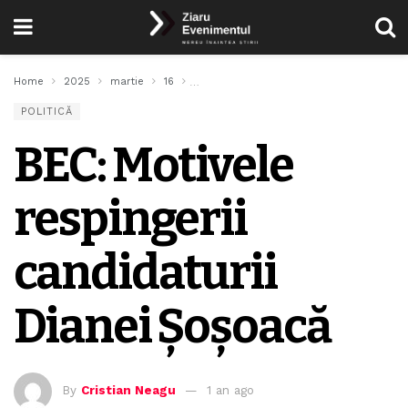
Home
2025
martie
16
BEC: Motivele respingerii candidaturii Di
POLITICĂ
BEC: Motivele
respingerii
candidaturii
Dianei Șoșoacă
By
Cristian Neagu
1 an ago