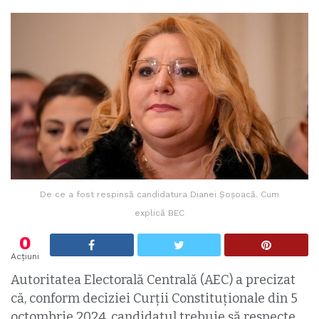
De ce a fost respinsă candidatura Dianei Șoșoacă. Cum
explică BEC
0
Acțiuni
Autoritatea Electorală Centrală (AEC) a precizat
că, conform deciziei Curții Constituționale din 5
octombrie 2024, candidatul trebuie să respecte