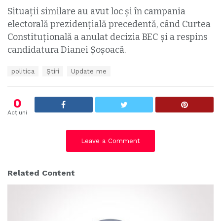
Situații similare au avut loc și în campania
electorală prezidențială precedentă, când Curtea
Constituțională a anulat decizia BEC și a respins
candidatura Dianei Șoșoacă.
T
politica
Ştiri
Update me
a
g
s
0
:
Acțiuni
Leave a Comment
Related Content