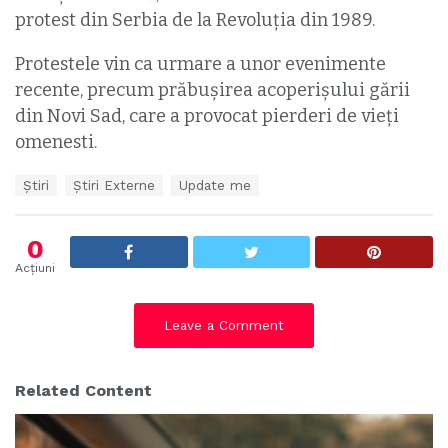
protest din Serbia de la Revoluția din 1989.
Protestele vin ca urmare a unor evenimente
recente, precum prăbușirea acoperișului gării
din Novi Sad, care a provocat pierderi de vieți
omenesti.
T
Ştiri
Știri Externe
Update me
a
g
s
0
:
Acțiuni
Leave a Comment
Related Content