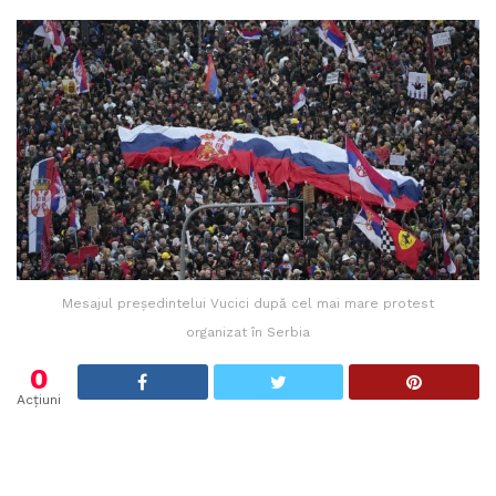
Mesajul președintelui Vucici după cel mai mare protest
organizat în Serbia
0
Acțiuni