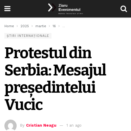
Home
2025
martie
16
Protestul din Serbia: Mesajul președintelu
ȘTIRI INTERNAȚIONALE
Protestul din
Serbia: Mesajul
președintelui
Vucic
By
Cristian Neagu
1 an ago