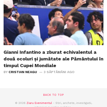
Gianni Infantino a zburat echivalentul a
două ocoluri și jumătate ale Pământului în
timpul Cupei Mondiale
BY
CRISTIAN NEAGU
3 SĂPTĂMÂNI AGO
BACK TO TOP
© 2026
Ziaru Evenimentul
- Stiri, anchete, investigatii,