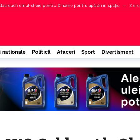
este prognoză, anunță HotNews.ro
4 ore în urmă
ra riscurilor proviziilor de micul dejun din hotel
5 ore în urmă
a, data nu depinde de noi
5 ore în urmă
 explică poziția privind bustul lui Octavian Goga
6 ore în urmă
i nationale
Politică
Afaceri
Sport
Divertisment
rat cel puțin nouă zile pentru Unitatea 2 de la Cernavodă
32 de 