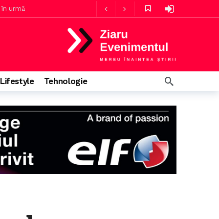
5 ore în urmă
Guvernul consideră că există suficienți angajați în sănătate, Rogobete susține că personalul nu e suficient pentru infecțiile nosocomiale
Lifestyle
Tehnologie
minute în urmă