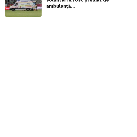
ambulanță…