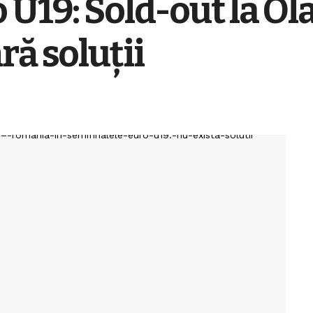
 U19: Sold-out la Ol
ră soluții