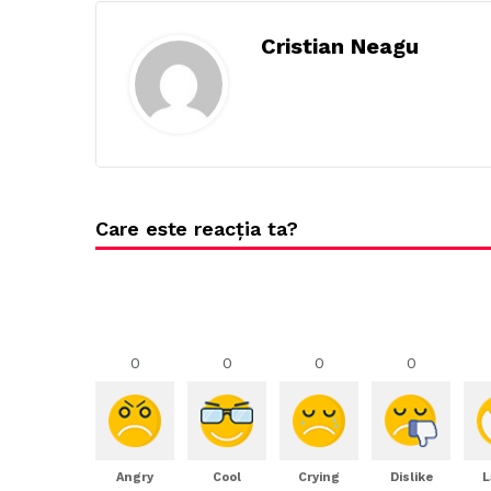
Cristian Neagu
Care este reacția ta?
0
0
0
0
Angry
Cool
Crying
Dislike
L