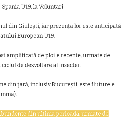
 Spania U19, la Voluntari
nul din Giulești, iar prezența lor este anticipată
natului European U19.
fost amplificată de ploile recente, urmate de
ciclul de dezvoltare al insectei.
e din țară, inclusiv București, este fluturele
amma).
 abundente din ultima perioadă, urmate de