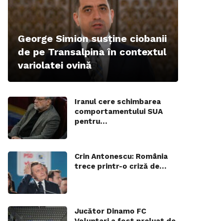
George Simion susține ciobanii
de pe Transalpina în contextul
variolatei ovină
Iranul cere schimbarea
comportamentului SUA
pentru…
Crin Antonescu: România
trece printr-o criză de…
Jucător Dinamo FC
Voluntari a fost preluat de