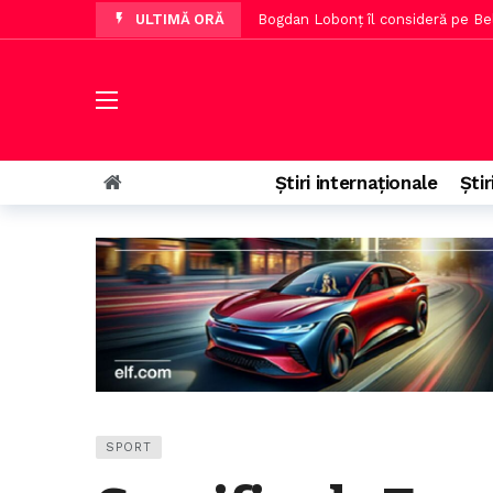
ULTIMĂ ORĂ
Apa Dunării a crescut cu 8 cm p
Hotelieri olandezi avertizează asup
Noul transfer al Dinamo va debut
Directorul Institutului Elie Wiesel
Știri internaționale
Știr
Operațiunea de pe Dunăre a cumpă
SPORT