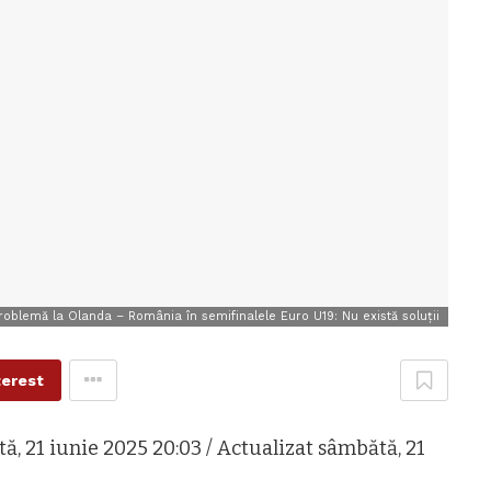
oblemă la Olanda – România în semifinalele Euro U19: Nu există soluții
terest
ă, 21 iunie 2025 20:03 / Actualizat sâmbătă, 21