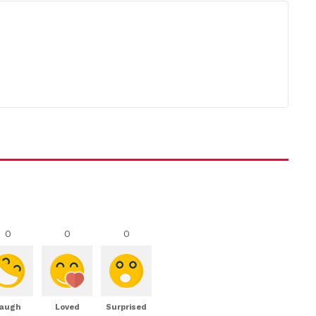
0
0
0
augh
Loved
Surprised