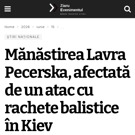
Home
2026
iunie
15
Mănăstirea Lavra Pecerska, afectată de un a
ȘTIRI NAȚIONALE
Mănăstirea Lavra
Pecerska, afectată
de un atac cu
rachete balistice
în Kiev