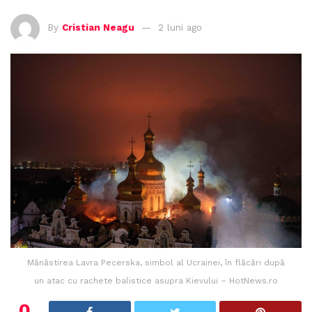
By
Cristian Neagu
2 luni ago
Mănăstirea Lavra Pecerska, simbol al Ucrainei, în flăcări după
un atac cu rachete balistice asupra Kievului – HotNews.ro
0