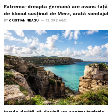
Extrema-dreapta germană are avans față
de blocul susținut de Merz, arată sondajul
BY
CRISTIAN NEAGU
12 ORE AGO
Insula dorită să devină un centru turistic