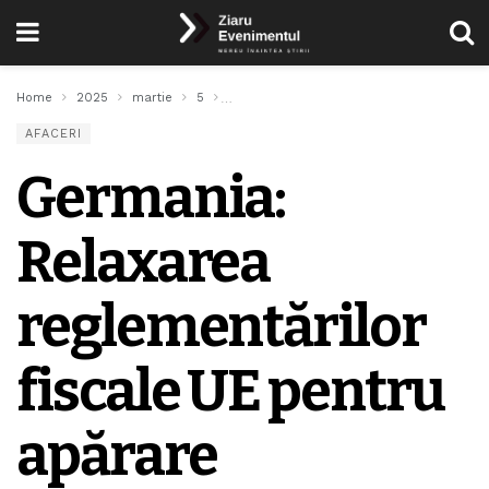
Home
2025
martie
5
Germania: Relaxarea reglementărilor fisc
AFACERI
Germania:
Relaxarea
reglementărilor
fiscale UE pentru
apărare