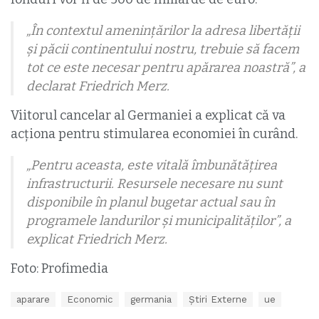
„În contextul amenințărilor la adresa libertăţii
şi păcii continentului nostru, trebuie să facem
tot ce este necesar pentru apărarea noastră”, a
declarat Friedrich Merz.
Viitorul cancelar al Germaniei a explicat că va
acționa pentru stimularea economiei în curând.
„Pentru aceasta, este vitală îmbunătăţirea
infrastructurii. Resursele necesare nu sunt
disponibile în planul bugetar actual sau în
programele landurilor şi municipalităţilor”, a
explicat Friedrich Merz.
Foto: Profimedia
T
aparare
Economic
germania
Știri Externe
ue
a