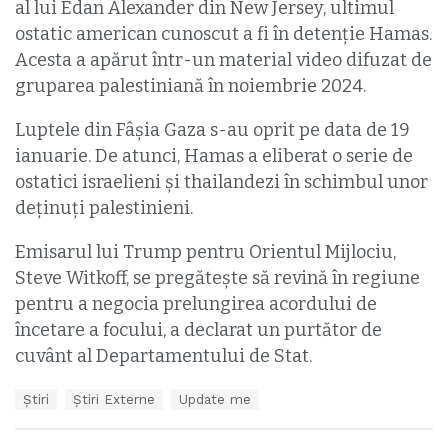
al lui Edan Alexander din New Jersey, ultimul
ostatic american cunoscut a fi în detenție Hamas.
Acesta a apărut într-un material video difuzat de
gruparea palestiniană în noiembrie 2024.
Luptele din Fâșia Gaza s-au oprit pe data de 19
ianuarie. De atunci, Hamas a eliberat o serie de
ostatici israelieni și thailandezi în schimbul unor
deținuți palestinieni.
Emisarul lui Trump pentru Orientul Mijlociu,
Steve Witkoff, se pregătește să revină în regiune
pentru a negocia prelungirea acordului de
încetare a focului, a declarat un purtător de
cuvânt al Departamentului de Stat.
T
Ştiri
Știri Externe
Update me
a
g