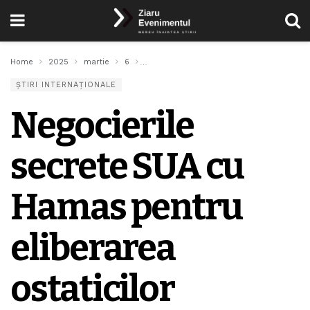
Home
2025
martie
6
Negocierile secrete SUA cu Hamas pentru e
ȘTIRI INTERNAȚIONALE
Negocierile
secrete SUA cu
Hamas pentru
eliberarea
ostaticilor