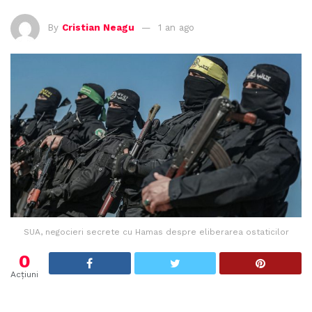
By
Cristian Neagu
1 an ago
SUA, negocieri secrete cu Hamas despre eliberarea ostaticilor
0
Acțiuni