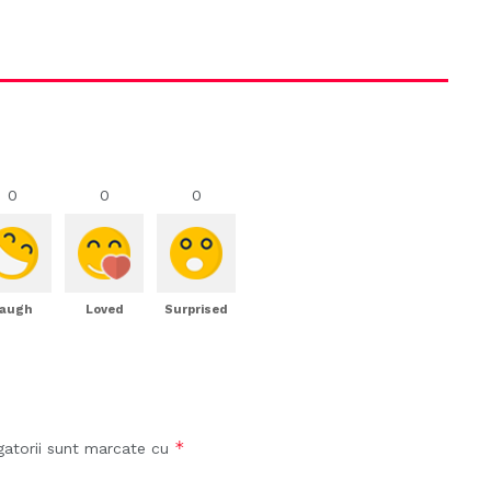
0
0
0
augh
Loved
Surprised
*
gatorii sunt marcate cu