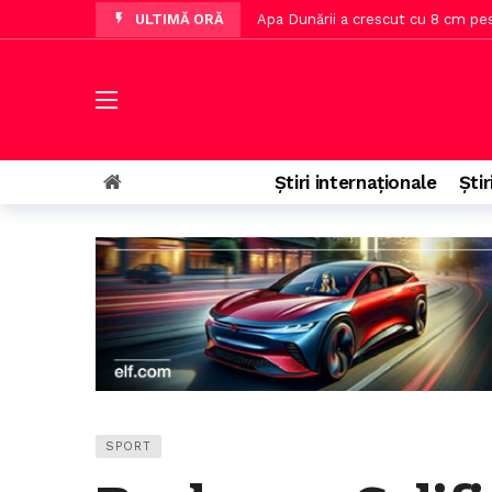
ULTIMĂ ORĂ
Hotelieri olandezi avertizează asup
Noul transfer al Dinamo va debut
Directorul Institutului Elie Wiesel
Cătălin Cîrjan a fost speriat dup
Știri internaționale
Știr
Palatul Universității găzduiește d
SPORT