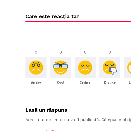
Care este reacția ta?
0
0
0
0
Angry
Cool
Crying
Dislike
L
Lasă un răspuns
Adresa ta de email nu va fi publicată.
Câmpurile obli