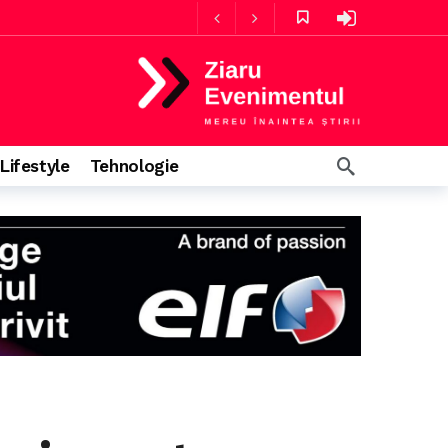
4 ore în urmă
Guvernul consideră că există suficienți angajați în sănătate, Rogobete susține că personalul nu e suficient pentru infecțiile nosocomiale
Lifestyle
Tehnologie