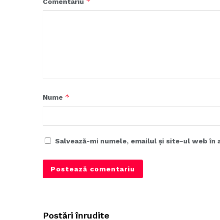
*
Comentariu
*
Nume
Salvează-mi numele, emailul și site-ul web în 
Postări înrudite