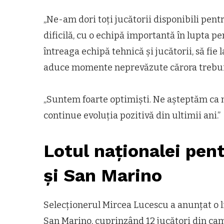
„Ne-am dori toți jucătorii disponibili pen
dificilă, cu o echipă importantă în lupta p
întreaga echipă tehnică și jucătorii, să fi
aduce momente neprevăzute cărora trebui
„Suntem foarte optimişti. Ne aşteptăm ca n
continue evoluția pozitivă din ultimii ani.”
Lotul naționalei pen
și San Marino
Selecționerul Mircea Lucescu a anunțat o li
San Marino, cuprinzând 12 jucători din cam