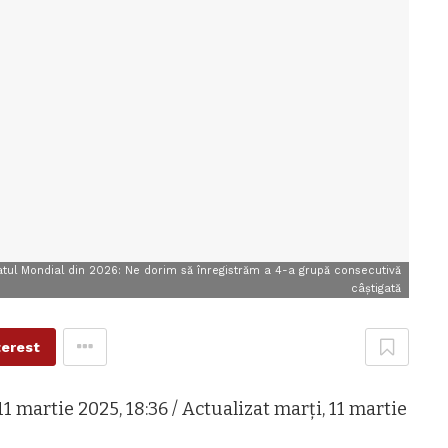
atul Mondial din 2026: Ne dorim să înregistrăm a 4-a grupă consecutivă
câștigată
terest
1 martie 2025, 18:36 / Actualizat marți, 11 martie