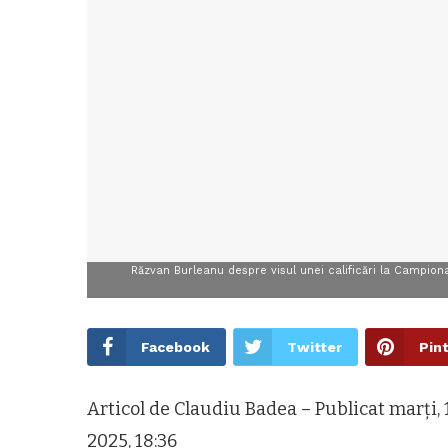
Răzvan Burleanu despre visul unei calificări la Campion
Facebook
Twitter
Pin
Articol de Claudiu Badea – Publicat marți, 1
2025, 18:36