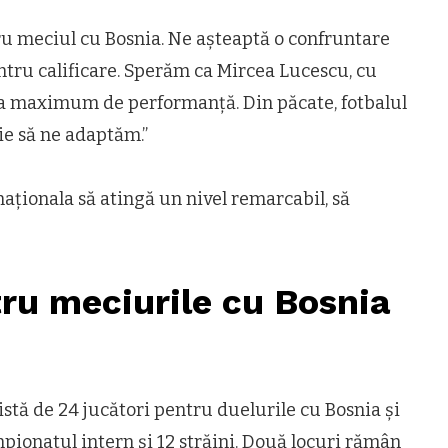
tru meciul cu Bosnia. Ne așteaptă o confruntare
entru calificare. Sperăm ca Mircea Lucescu, cu
e la maximum de performanță. Din păcate, fotbalul
e să ne adaptăm.”
aționala să atingă un nivel remarcabil, să
tru meciurile cu Bosnia
stă de 24 jucători pentru duelurile cu Bosnia și
pionatul intern și 12 străini. Două locuri rămân