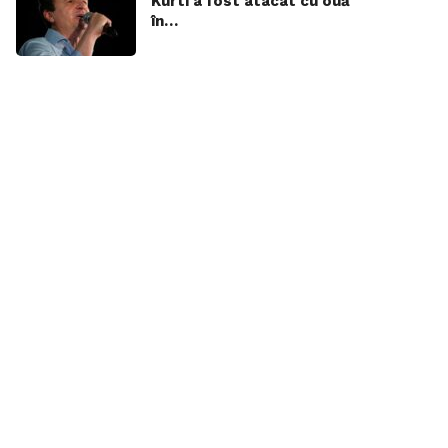
Kurti a fost atacat cu ouă
în…