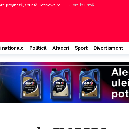
ra riscurilor proviziilor de micul dejun din hotel
4 ore în urmă
a, data nu depinde de noi
4 ore în urmă
 explică poziția privind bustul lui Octavian Goga
5 ore în urmă
ă ce au fost făcute semne disperate
6 ore în urmă
i nationale
Politică
Afaceri
Sport
Divertisment
in nou simbolul Bucureștiului
o oră în urmă