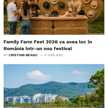
Family Farm Fest 2026 va avea loc în
România într-un nou festival
BY
CRISTIAN NEAGU
O ORĂ AGO