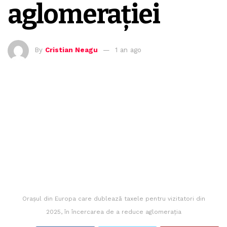
aglomerației
By
Cristian Neagu
1 an ago
Orașul din Europa care dublează taxele pentru vizitatori din
2025, în încercarea de a reduce aglomerația