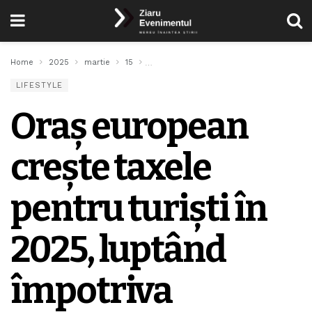
Home
2025
martie
15
Oraș european crește taxele pentru turișt
LIFESTYLE
Oraș european
crește taxele
pentru turiști în
2025, luptând
împotriva