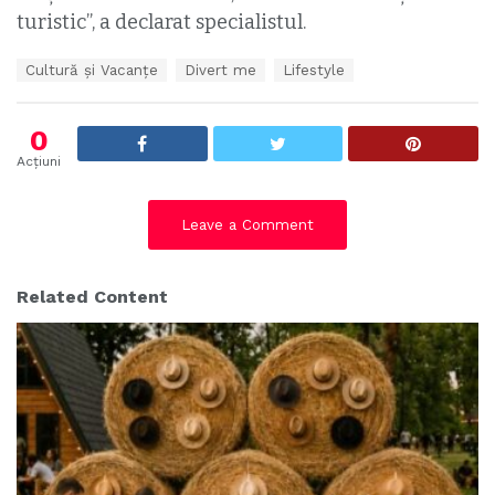
turistic”, a declarat specialistul.
T
Cultură și Vacanțe
Divert me
Lifestyle
a
g
s
0
:
Acțiuni
Leave a Comment
Related Content